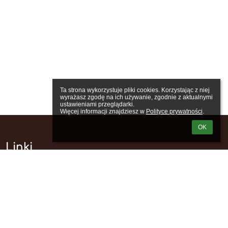
Ta strona wykorzystuje pliki cookies. Korzystając z niej 
wyrażasz zgodę na ich używanie, zgodnie z aktualnymi 
ustawieniami przeglądarki.

Więcej informacji znajdziesz w 
Polityce prywatności
.
OK
Linki
Webmaster
Wsparcie techniczne
Informacje o dostępności
Informacje prawne
Polityka prywatności
Metryczka