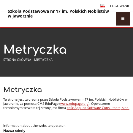
LOGOWANIE
Szkoła Podstawowa nr 17 im. Polskich Noblistów
w Jaworznie
Metryczka
STRONA GŁÓWNA
METRYCZKA
Metryczka
Metryczka
Ta strona jest tworzona przez Szkoła Podstawowa nr 17 im. Polskich Noblistów w
Jaworznie, za pomocą CMS EduPage (
www.edupage.org
). Operatorem
technicznym serwera tej strony jest firma
>aSc Applied Software Consultants, s.r.o.
Information about the website operator:
Nazwa szkoły